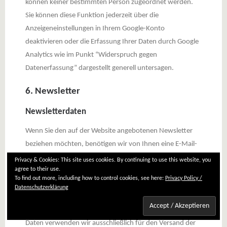
können keiner bestimmten Person zugeordnet werden.
Sie können diese Funktion jederzeit über die
Anzeigeneinstellungen in Ihrem Google-Konto
deaktivieren oder die Erfassung Ihrer Daten durch Google
Analytics wie im Punkt “Widerspruch gegen
Datenerfassung” dargestellt generell untersagen.
6. Newsletter
Newsletterdaten
Wenn Sie den auf der Website angebotenen Newsletter
beziehen möchten, benötigen wir von Ihnen eine E-Mail-
Adresse sowie Informationen, welche uns die
Privacy & Cookies: This site uses cookies. By continuing to use this website, you
agree to their use.
Überprüfung gestatten, dass Sie der Inhaber der
To find out more, including how to control cookies, see here:
Privacy Policy /
angegebenen E-Mail-Adresse sind und mit dem Empfang
Datenschutzerklärung
des Newsletters einverstanden sind. Weitere Daten
werden nicht bzw. nur auf freiwilliger Basis erhoben. Diese
Daten verwenden wir ausschließlich für den Versand der